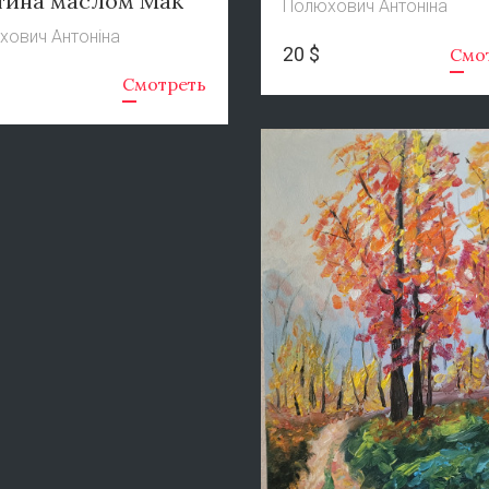
тина маслом Мак
Полюхович Антоніна
хович Антоніна
20 $
Смо
Смотреть