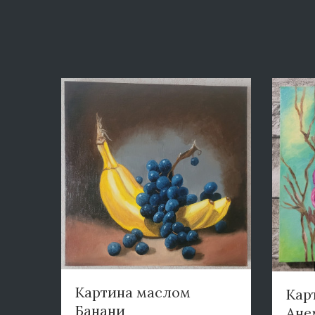
Картина маслом
Кар
Банани
Ане