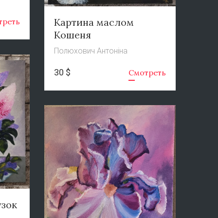
Картина маслом
треть
Кошеня
Полюхович Антоніна
30 $
Смотреть
узок