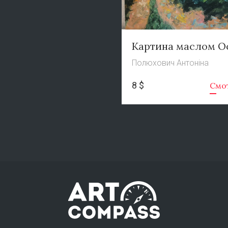
Картина маслом О
Полюхович Антоніна
8 $
Смо