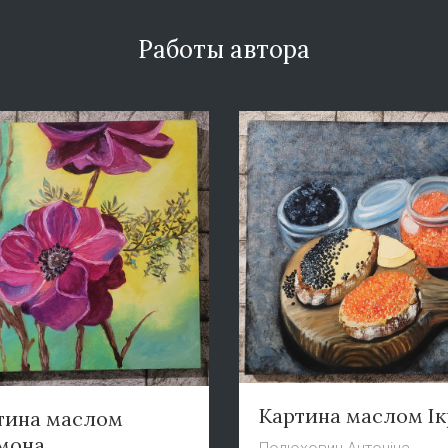
Работы автора
Картина маслом Ік
тина маслом
мона