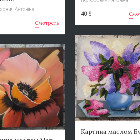
Полюхович Антоніна
хович Антоніна
40 $
Смо
Смотреть
Картина маслом Б