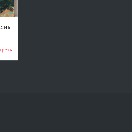
сінь
треть