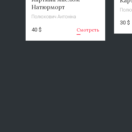
Кар
Натюрморт
Полю
Полюхович Антоніна
30 $
40 $
Смотреть