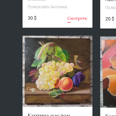
Полюхович Антоніна
Полю
30 $
Смотреть
20 $
Картина маслом