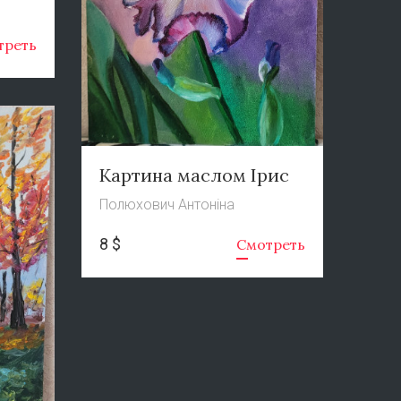
треть
Картина маслом Ірис
Полюхович Антоніна
8 $
Смотреть